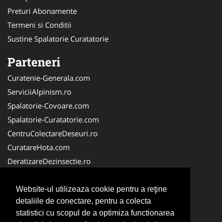
Preturi Abonamente
Termeni si Conditii
Sustine Spalatorie Curatatorie
Parteneri
Curatenie-Generala.com
ServiciiAlpinism.ro
Spalatorie-Covoare.com
Spalatorie-Curatatorie.com
CentruColectareDeseuri.ro
CuratareHota.com
DeratizareDezinsectie.ro
ReciclareDeseuri.ro
ColectareDeseuriMedicale.com
Website-ul utilizeaza cookie pentru a reţine
detaliile de conectare, pentru a colecta
FirmaDeratizare.ro
statistici cu scopul de a optimiza functionarea
Service-Reparatii.com